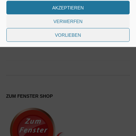
Deswegen sollte auch hier auf die Wärmedämmung
AKZEPTIEREN
geachtet werden. Es hilft nicht viel, wenn man einen
sehr guten Rahmen wählt mit Top-Wärmewerten und
VERWERFEN
dann entscheide ich mich für ein 2-fach Glas.
VORLIEBEN
WEITERLESEN →
ZUM FENSTER SHOP